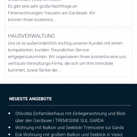
Es gibt eine sehr große Nachfrage an
Ferienwohnungen/-häusern am Gardasee. Wir
können Ihnen kostenlos…
HAUSVERWALTUNG
Uns ist es außerordentlich wichtig unseren Kunden mit einem
kompetenten, kunden- freundlichen Service
entgegenzukommen. Wir organiseren Ihnen kostenlos eine uns
vertraute Verwaltungs-Firma, die sich um Ihre Immobilie
kümmert, sowie Sie bei der…
NEUESTE ANGEBOTE
Stilvolles Einfamilienhaus mit Einliegerwohnung und Blick
über den Gardasee | TREMOSINE SUL GARDA
Wohnung mit Balkon und Seeblick! Tremosine sul Garda
Eck-Wohnung mit großem Balkon und Seeblick in Vesio|