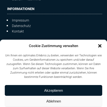
INFORMATIONEN
Impressum
Datenschutz
Kontakt
Cookie-Zustimmung verwalten
MEILHAUS IMMOBILIEN
Um Ihnen ein optimales Erlebnis zu bieten, verwenden wir Technologien wie
Cookies, um Geräteinformationen zu speichern und/oder darauf
Untere Dorfstr. 9c
zuzugreifen. Wenn Sie diesen Technologien zustimmen, können wir Daten
85653 Aying
zum Surfverhalten auf dieser Website verarbeiten. Wenn Sie Ihre
Zustimmung nicht erteilen oder später einmal zurückziehen, können
Telefon: 08095 5369969
bestimmte Funktionen beeinträchtigt werden.
Mobil: 0176 27076772
Fax: 08095 875421
Akzeptieren
E-Mail:
info@immobilien-meilhaus.de
Ablehnen