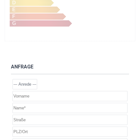
D
E
F
G
ANFRAGE